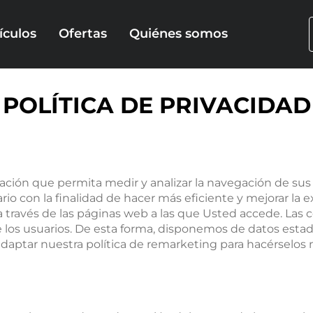
d y legal
ículos
Ofertas
Quiénes somos
POLÍTICA DE PRIVACIDAD
Camiones
Por marca
Nuevos
mación que permita medir y analizar la navegación de sus
o con la finalidad de hacer más eficiente y mejorar la e
 través de las páginas web a las que Usted accede. Las 
de los usuarios. De esta forma, disponemos de datos estadí
daptar nuestra política de remarketing para hacérselos
Ver todas las ofertas >