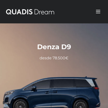
Precios
Denza D9
Denza D9
desde 78.500€